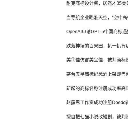
耐克商标设计费，居然才35美
当导航企业瞄准天空，“空中高
OpenAI申请GPT-5中国商
跌落神坛的百果园，扒一扒背
美①佳仿冒美宜佳，被判商标
茅台五星商标纪念酒上架即售
新起的商标名称注册成功率高
赵露思工作室成功注册Doedd
擅自把七猫小说改短剧，被判赔