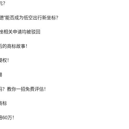
元？
德”能否成为低空出行新坐标？
标遇挫相关申请均被驳回
后的商标故事！
侵权！
罄
吗？教你一招免费评估！
商标
60万！