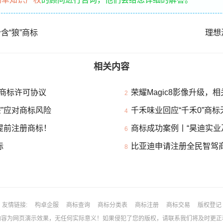
含“狼”商标
理想
相关内容
商标许可协议
荣耀Magic8影像升级，
2
”应对商标风险
千禾味业回应“千禾0”商
4
提前注册商标！
商标成功案例丨“昊迪实业
6
标
比亚迪申请注册全民智驾
8
友情链接
构卓企服
商标查询
商标分类表
商标注册
商标交易
版权登记
为网页演示效果，无任何实际意义！如果侵犯了您的版权，请联系我们将及时更正和删除！