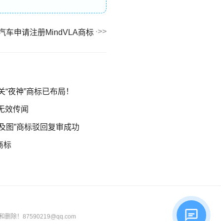
汽车申请注册MindVLA商标
相关“夜神”商标已布局！
标无效传闻
及图”商标驳回复审成功
商标
87590219@qq.com