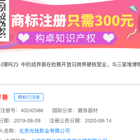
吒2》中的结界兽在检察开放日跨界硬核营业，与三星堆博